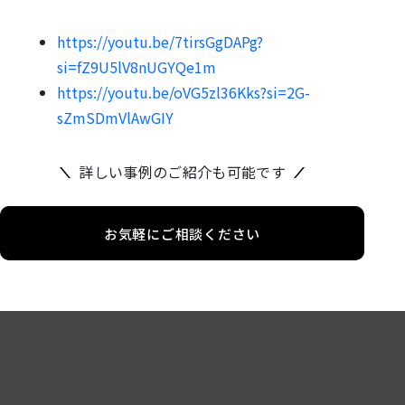
https://youtu.be/7tirsGgDAPg?
si=fZ9U5lV8nUGYQe1m
https://youtu.be/oVG5zl36Kks?si=2G-
sZmSDmVlAwGIY
詳しい事例のご紹介も可能です
お気軽にご相談ください